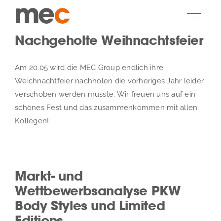
Zum
Inhalt
Togg
springen
Navi
Nachgeholte Weihnachtsfeier
MEC Group
Am 20.05 wird die MEC Group endlich ihre
Weichnachtfeier nachholen die vorheriges Jahr leider
Management Consulting
verschoben werden musste. Wir freuen uns auf ein
schönes Fest und das zusammenkommen mit allen
Communications
Kollegen!
Acquisition
Markt- und
Kunden
Wettbewerbsanalyse PKW
Body Styles und Limited
Kontakt