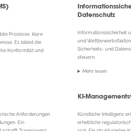
MS)
Informationssiche
Datenschutz
Informationssicherheit 
ile Prozesse, klare
und Wettbewerbsfaktoren
isse. Es bildet die
Sicherheits- und Datens
che Konformität und
steuern,
Mehr lesen
KI-Managements
torische Anforderungen
Künstliche Intelligenz 
ungen. Ein
erhebliche regulatorisc
 schafft Transparenz
sich. Ein strukturierte