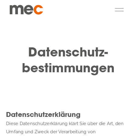
Zum
Inhalt
Togg
springen
Navi
MEC Group
Datenschutz-
Management Consulting
bestimmungen
Communications
Acquisition
Kunden
Datenschutzerklärung
Diese Datenschutzerklärung klärt Sie über die Art, den 
Kontakt
Umfang und Zweck der Verarbeitung von 